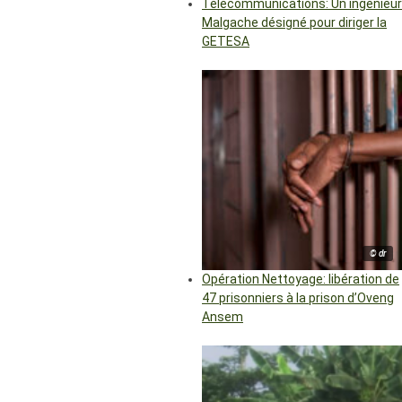
Télécommunications: Un ingénieur
Malgache désigné pour diriger la
GETESA
© dr
Opération Nettoyage: libération de
47 prisonniers à la prison d’Oveng
Ansem