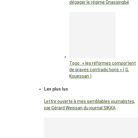
dégager le régime Gnassingbé
Togo : « les réformes comportent
de graves contradictions » ( G.
Kouessan )
Les plus lus
Lettre ouverte à mes semblables journalistes,
par Gérard Weissan du journal SIKA’A