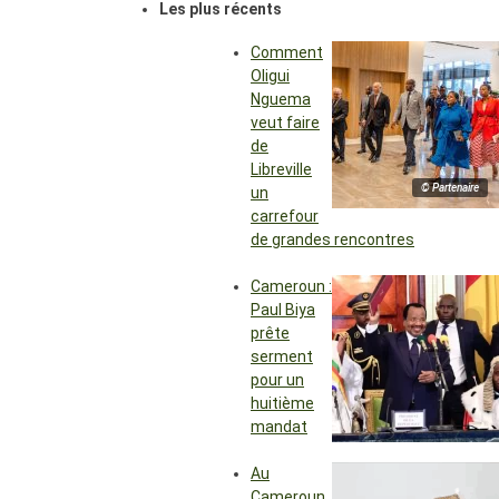
Les plus récents
Comment
Oligui
Nguema
veut faire
de
Libreville
© Partenaire
un
carrefour
de grandes rencontres
Cameroun :
Paul Biya
prête
serment
pour un
huitième
mandat
Au
Cameroun