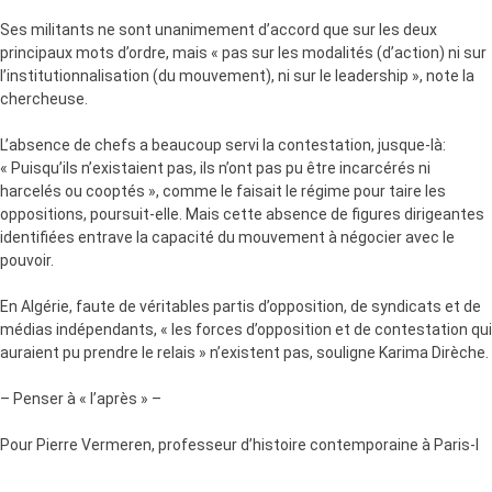
Ses militants ne sont unanimement d’accord que sur les deux
principaux mots d’ordre, mais « pas sur les modalités (d’action) ni sur
l’institutionnalisation (du mouvement), ni sur le leadership », note la
chercheuse.
L’absence de chefs a beaucoup servi la contestation, jusque-là:
« Puisqu’ils n’existaient pas, ils n’ont pas pu être incarcérés ni
harcelés ou cooptés », comme le faisait le régime pour taire les
oppositions, poursuit-elle. Mais cette absence de figures dirigeantes
identifiées entrave la capacité du mouvement à négocier avec le
pouvoir.
En Algérie, faute de véritables partis d’opposition, de syndicats et de
médias indépendants, « les forces d’opposition et de contestation qui
auraient pu prendre le relais » n’existent pas, souligne Karima Dirèche.
– Penser à « l’après » –
Pour Pierre Vermeren, professeur d’histoire contemporaine à Paris-I
et spécialiste du Maghreb, « la seule option pacifique » pour la
contestation « est de reconstruire des organisations politiques ou