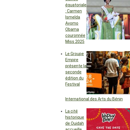
équatoriale
: Carmen
Ismelda
Avomo
Obama
couronnée
Miss 2025
Le Groupe
Empire
présente la
seconde
édition du
Festival
International des Arts du Bénin
La cité
historique
de Ouidah
accueille