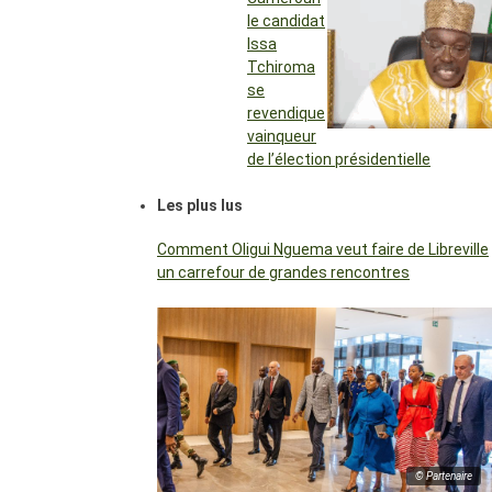
le candidat
Issa
Tchiroma
se
revendique
vainqueur
de l’élection présidentielle
Les plus lus
Comment Oligui Nguema veut faire de Libreville
un carrefour de grandes rencontres
© Partenaire