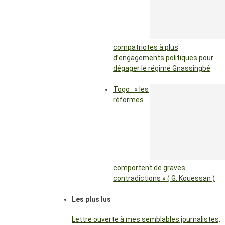
compatriotes à plus
d’engagements politiques pour
dégager le régime Gnassingbé
Togo : « les
réformes
comportent de graves
contradictions » ( G. Kouessan )
Les plus lus
Lettre ouverte à mes semblables journalistes,