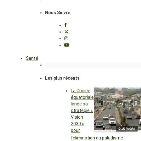
Nous Suivre
Santé
Les plus récents
La Guinée
équatoriale
lance sa
stratégie «
Vision
2030 »
© JD Malabo
pour
l’élimination du paludisme