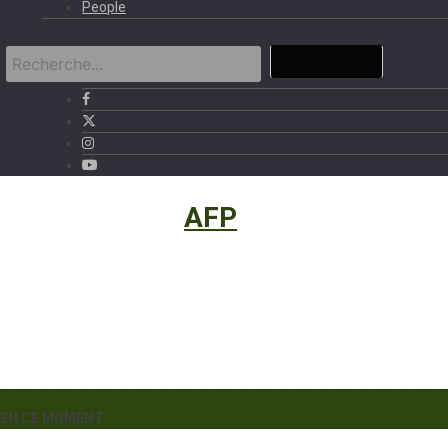
People
International
›
AFP
EN CE MOMENT