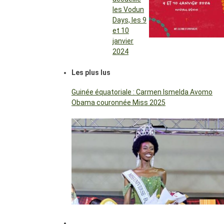
les Vodun
Days, les 9
et 10
janvier
2024
Les plus lus
Guinée équatoriale : Carmen Ismelda Avomo
Obama couronnée Miss 2025