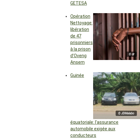
GETESA
Opération
Nettoyage:
libération
de 47
prisonniers
à la prison
© dr
d’Oveng
Ansem
Guinée
© JDMalabo
équatoriale: l’assurance
automobile exigée aux
conducteurs