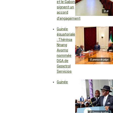
et le Gabon
signent un
© dr
accord
d’engagement
Guinée
équatoriale
: Thérèsa
Nnang
Avomo
nommée
© prensa de pdge
DGA de
Gepetrol
Servicios
Guinée
© Prensa de pdge