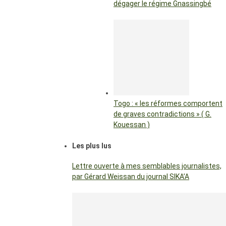
dégager le régime Gnassingbé
Togo : « les réformes comportent
de graves contradictions » ( G.
Kouessan )
Les plus lus
Lettre ouverte à mes semblables journalistes,
par Gérard Weissan du journal SIKA’A