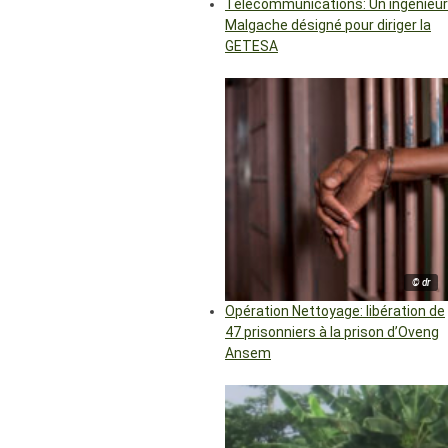
Télécommunications: Un ingénieur
Malgache désigné pour diriger la
GETESA
© dr
Opération Nettoyage: libération de
47 prisonniers à la prison d’Oveng
Ansem