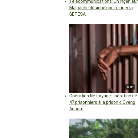
Télécommunications: Un ingénieur
Malgache désigné pour diriger la
GETESA
© dr
Opération Nettoyage: libération de
47 prisonniers à la prison d’Oveng
Ansem