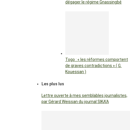
dégager le régime Gnassingbé
Togo : « les réformes comportent
de graves contradictions » ( G.
Kouessan )
Les plus lus
Lettre ouverte à mes semblables journalistes,
par Gérard Weissan du journal SIKA’A