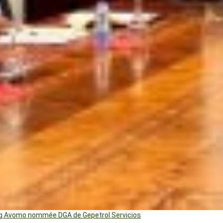
ng Avomo nommée DGA de Gepetrol Servicios