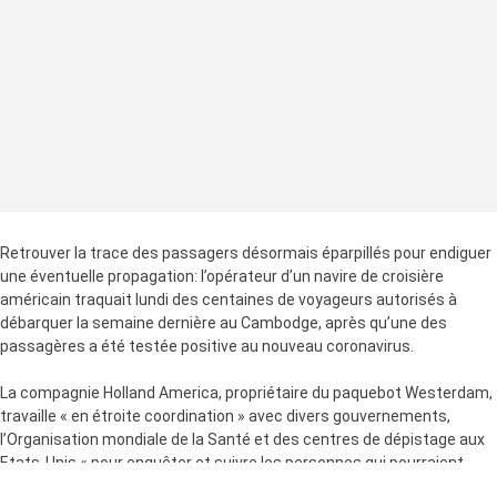
Retrouver la trace des passagers désormais éparpillés pour endiguer
une éventuelle propagation: l’opérateur d’un navire de croisière
américain traquait lundi des centaines de voyageurs autorisés à
débarquer la semaine dernière au Cambodge, après qu’une des
passagères a été testée positive au nouveau coronavirus.
La compagnie Holland America, propriétaire du paquebot Westerdam,
travaille « en étroite coordination » avec divers gouvernements,
l’Organisation mondiale de la Santé et des centres de dépistage aux
Etats-Unis « pour enquêter et suivre les personnes qui pourraient
avoir été en contact » avec la touriste infectée.