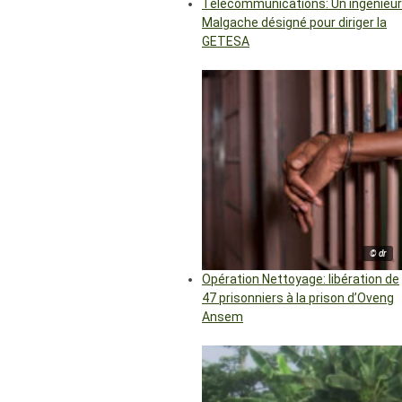
Télécommunications: Un ingénieur
Malgache désigné pour diriger la
GETESA
© dr
Opération Nettoyage: libération de
47 prisonniers à la prison d’Oveng
Ansem