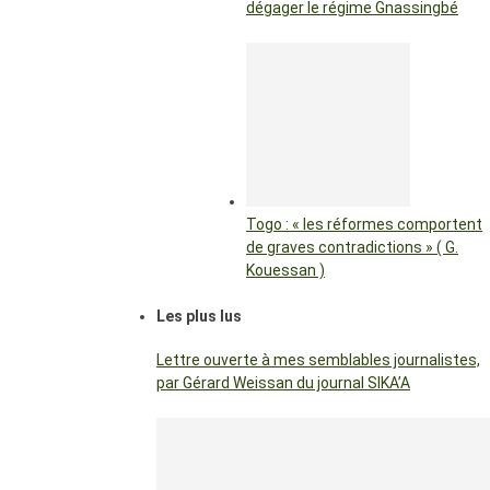
dégager le régime Gnassingbé
Togo : « les réformes comportent
de graves contradictions » ( G.
Kouessan )
Les plus lus
Lettre ouverte à mes semblables journalistes,
par Gérard Weissan du journal SIKA’A