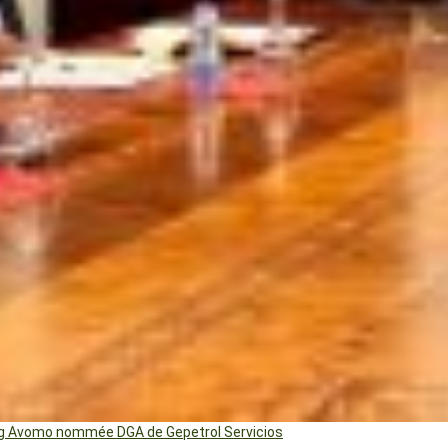
ng Avomo nommée DGA de Gepetrol Servicios