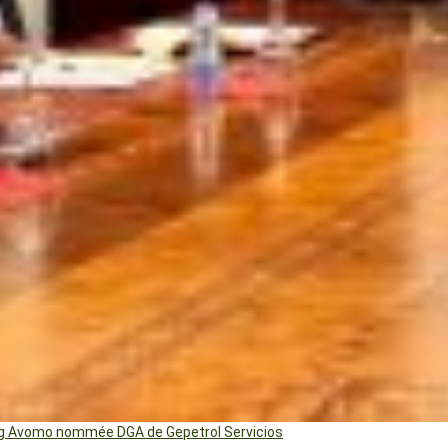
ng Avomo nommée DGA de Gepetrol Servicios