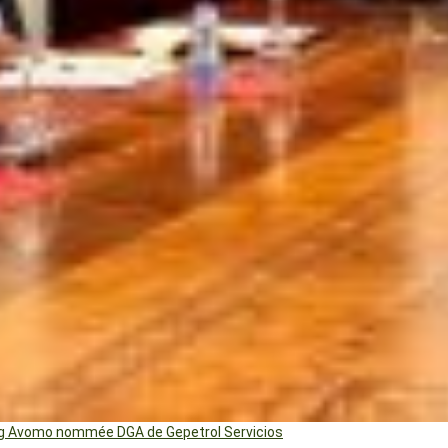
ng Avomo nommée DGA de Gepetrol Servicios