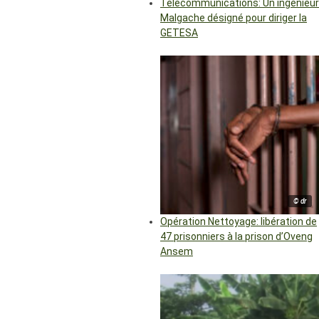
Télécommunications: Un ingénieur
Malgache désigné pour diriger la
GETESA
© dr
Opération Nettoyage: libération de
47 prisonniers à la prison d’Oveng
Ansem