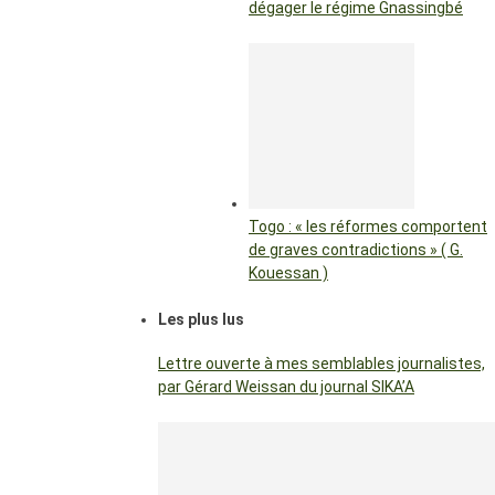
dégager le régime Gnassingbé
Togo : « les réformes comportent
de graves contradictions » ( G.
Kouessan )
Les plus lus
Lettre ouverte à mes semblables journalistes,
par Gérard Weissan du journal SIKA’A