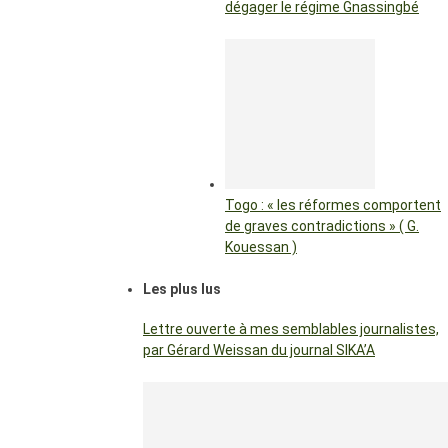
dégager le régime Gnassingbé
Togo : « les réformes comportent
de graves contradictions » ( G.
Kouessan )
Les plus lus
Lettre ouverte à mes semblables journalistes,
par Gérard Weissan du journal SIKA’A