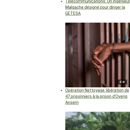
Télécommunications: Un ingénieur
Malgache désigné pour diriger la
GETESA
© dr
Opération Nettoyage: libération de
47 prisonniers à la prison d’Oveng
Ansem