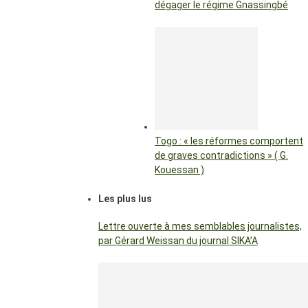
dégager le régime Gnassingbé
Togo : « les réformes comportent
de graves contradictions » ( G.
Kouessan )
Les plus lus
Lettre ouverte à mes semblables journalistes,
par Gérard Weissan du journal SIKA’A