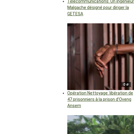
Télécommunications: Un ingénieur
Malgache désigné pour diriger la
GETESA
© dr
Opération Nettoyage: libération de
47 prisonniers à la prison d’Oveng
Ansem