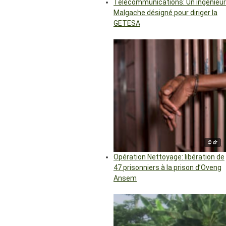
Télécommunications: Un ingénieur
Malgache désigné pour diriger la
GETESA
© dr
Opération Nettoyage: libération de
47 prisonniers à la prison d’Oveng
Ansem