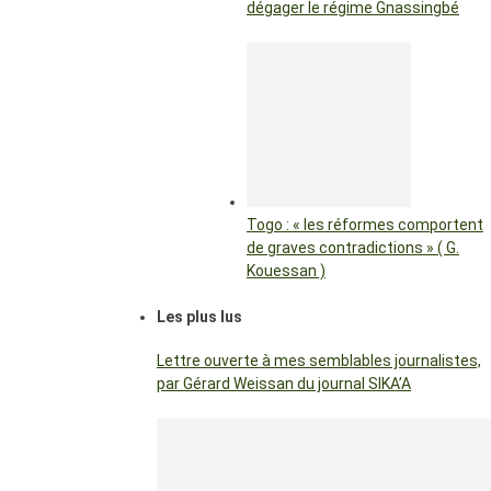
dégager le régime Gnassingbé
Togo : « les réformes comportent
de graves contradictions » ( G.
Kouessan )
Les plus lus
Lettre ouverte à mes semblables journalistes,
par Gérard Weissan du journal SIKA’A