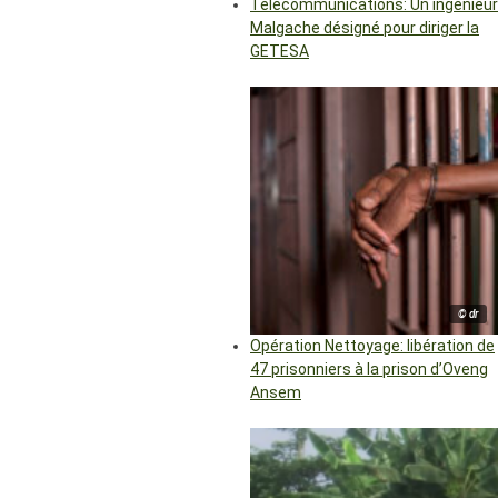
Télécommunications: Un ingénieur
Malgache désigné pour diriger la
GETESA
© dr
Opération Nettoyage: libération de
47 prisonniers à la prison d’Oveng
Ansem