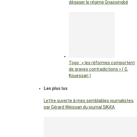
dégager le régime Gnassingbé
Togo : « les réformes comportent
de graves contradictions » ( G.
Kouessan )
Les plus lus
Lettre ouverte à mes semblables journalistes,
par Gérard Weissan du journal SIKA’A