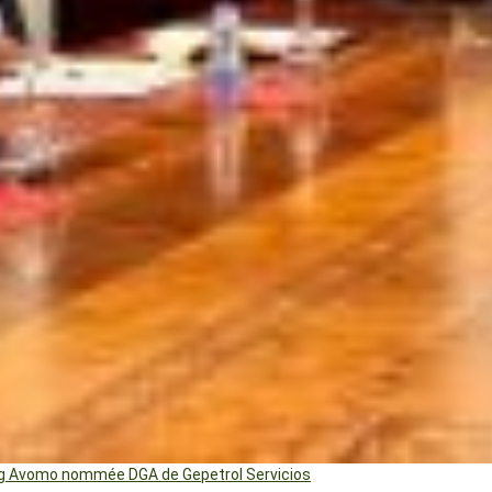
ng Avomo nommée DGA de Gepetrol Servicios