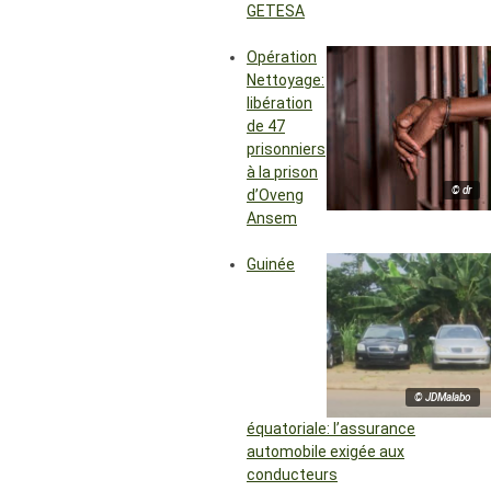
GETESA
Opération
Nettoyage:
libération
de 47
prisonniers
à la prison
© dr
d’Oveng
Ansem
Guinée
© JDMalabo
équatoriale: l’assurance
automobile exigée aux
conducteurs