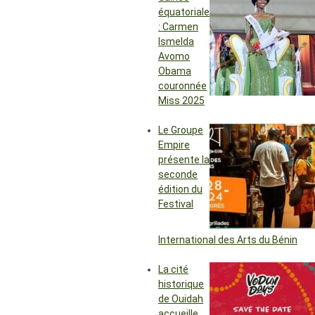
équatoriale
: Carmen
Ismelda
Avomo
Obama
couronnée
Miss 2025
Le Groupe
Empire
présente la
seconde
édition du
Festival
International des Arts du Bénin
La cité
historique
de Ouidah
accueille