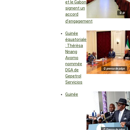
et le Gabon
signent un
© dr
accord
d’engagement
Guinée
équatoriale
: Thérèsa
Nnang
Avomo
nommée
© prensa de pdge
DGA de
Gepetrol
Servicios
Guinée
© Prensa de pdge