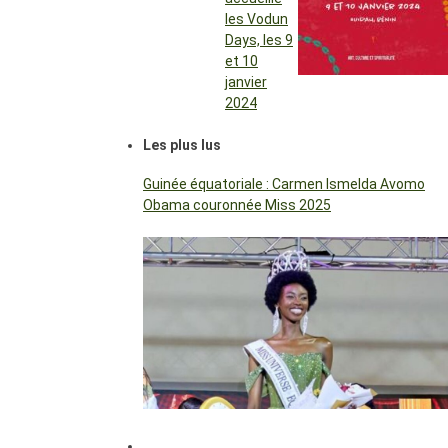
les Vodun
Days, les 9
et 10
janvier
2024
Les plus lus
Guinée équatoriale : Carmen Ismelda Avomo
Obama couronnée Miss 2025