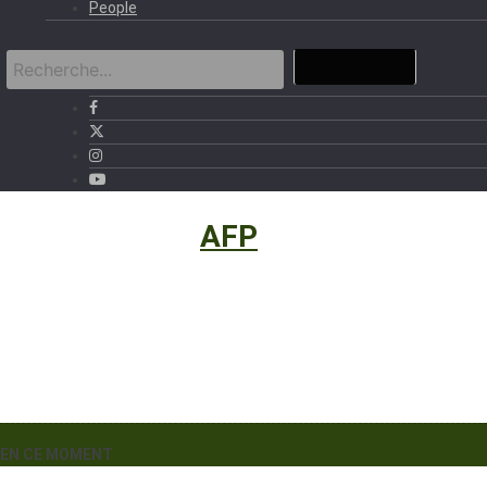
People
International
›
AFP
EN CE MOMENT