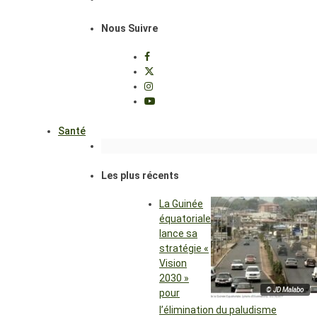
Nous Suivre
Santé
Les plus récents
La Guinée
équatoriale
lance sa
stratégie «
Vision
2030 »
© JD Malabo
pour
l’élimination du paludisme