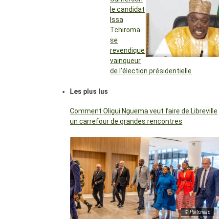
le candidat
Issa
Tchiroma
se
revendique
vainqueur
de l’élection présidentielle
Les plus lus
Comment Oligui Nguema veut faire de Libreville
un carrefour de grandes rencontres
© Partenaire