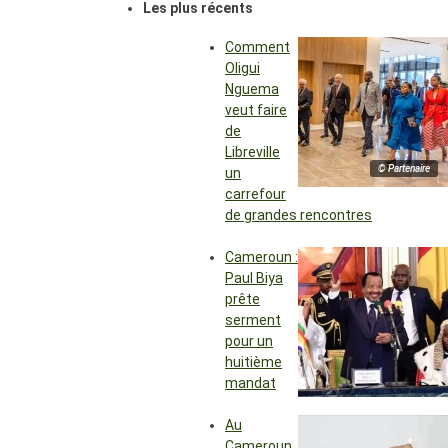
Les plus récents
Comment
Oligui
Nguema
veut faire
de
Libreville
© Partenaire
un
carrefour
de grandes rencontres
Cameroun :
Paul Biya
prête
serment
pour un
huitième
mandat
Au
Cameroun