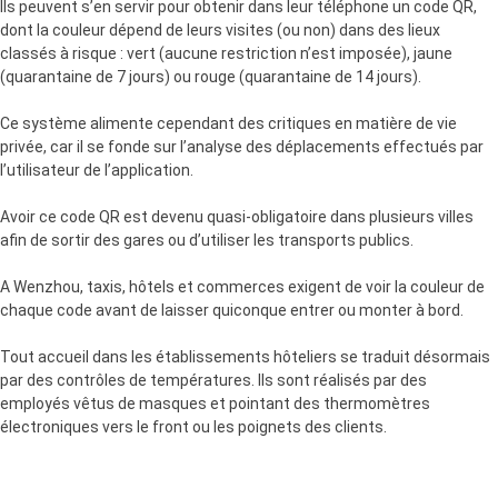
Ils peuvent s’en servir pour obtenir dans leur téléphone un code QR,
dont la couleur dépend de leurs visites (ou non) dans des lieux
classés à risque : vert (aucune restriction n’est imposée), jaune
(quarantaine de 7 jours) ou rouge (quarantaine de 14 jours).
Ce système alimente cependant des critiques en matière de vie
privée, car il se fonde sur l’analyse des déplacements effectués par
l’utilisateur de l’application.
Avoir ce code QR est devenu quasi-obligatoire dans plusieurs villes
afin de sortir des gares ou d’utiliser les transports publics.
A Wenzhou, taxis, hôtels et commerces exigent de voir la couleur de
chaque code avant de laisser quiconque entrer ou monter à bord.
Tout accueil dans les établissements hôteliers se traduit désormais
par des contrôles de températures. Ils sont réalisés par des
employés vêtus de masques et pointant des thermomètres
électroniques vers le front ou les poignets des clients.
« Avez-vous de la fièvre? Vous sentez-vous mal? Avez-vous voyagé
dans le Hubei récemment? », demande le réceptionniste d’un hôtel de