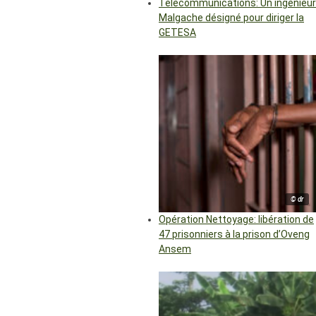
Télécommunications: Un ingénieur
Malgache désigné pour diriger la
GETESA
© dr
Opération Nettoyage: libération de
47 prisonniers à la prison d’Oveng
Ansem