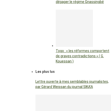
dégager le régime Gnassingbé
Togo : « les réformes comportent
de graves contradictions » ( G.
Kouessan )
Les plus lus
Lettre ouverte à mes semblables journalistes,
par Gérard Weissan du journal SIKA’A