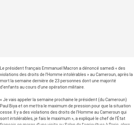
Le président français Emmanuel Macron a dénoncé samedi « des
violations des droits de l’Homme intolérables » au Cameroun, après la
mort la semaine dernière de 23 personnes dont une majorité
d’enfants au cours d’une opération militaire.
« Je vais appeler la semaine prochaine le président (du Cameroun)
Paul Biya et on mettra le maximum de pression pour que la situation
cesse. Il y a des violations des droits de l’Homme au Cameroun qui
sont intolérables, je fais le maximum », a expliqué le chef de l’État
français en marge d’une visite au Salon de l’agriculture à Paris, alors
qu’il était interpellé sur cette question par un passant.