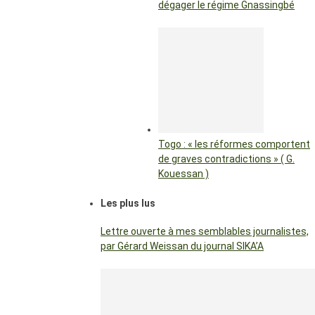
dégager le régime Gnassingbé
Togo : « les réformes comportent
de graves contradictions » ( G.
Kouessan )
Les plus lus
Lettre ouverte à mes semblables journalistes,
par Gérard Weissan du journal SIKA’A