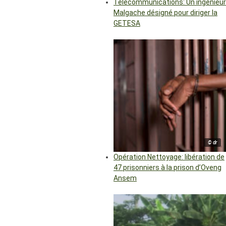
Télécommunications: Un ingénieur
Malgache désigné pour diriger la
GETESA
© dr
Opération Nettoyage: libération de
47 prisonniers à la prison d’Oveng
Ansem