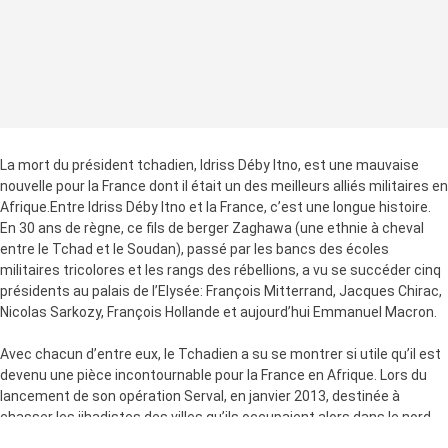
La mort du président tchadien, Idriss Déby Itno, est une mauvaise
nouvelle pour la France dont il était un des meilleurs alliés militaires en
Afrique.Entre Idriss Déby Itno et la France, c’est une longue histoire.
En 30 ans de règne, ce fils de berger Zaghawa (une ethnie à cheval
entre le Tchad et le Soudan), passé par les bancs des écoles
militaires tricolores et les rangs des rébellions, a vu se succéder cinq
présidents au palais de l’Elysée: François Mitterrand, Jacques Chirac,
Nicolas Sarkozy, François Hollande et aujourd’hui Emmanuel Macron.
Avec chacun d’entre eux, le Tchadien a su se montrer si utile qu’il est
devenu une pièce incontournable pour la France en Afrique. Lors du
lancement de son opération Serval, en janvier 2013, destinée à
chasser les jihadistes des villes qu’ils occupaient alors dans le nord
du Mali, Paris n’a trouvé meilleur allié que les fantassins des forces