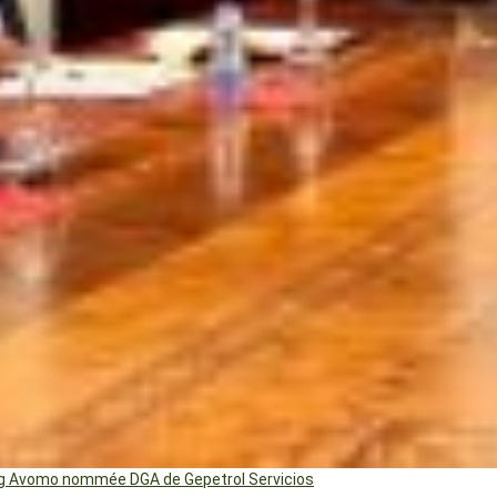
ng Avomo nommée DGA de Gepetrol Servicios