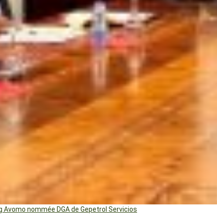
ng Avomo nommée DGA de Gepetrol Servicios