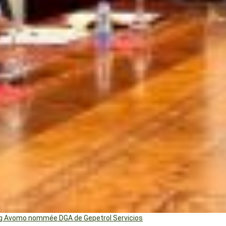
ng Avomo nommée DGA de Gepetrol Servicios