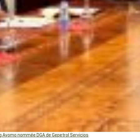
ng Avomo nommée DGA de Gepetrol Servicios