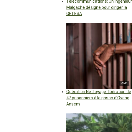
Télécommunications: Un ingénieur
Malgache désigné pour diriger la
GETESA
© dr
Opération Nettoyage: libération de
47 prisonniers à la prison d’Oveng
Ansem