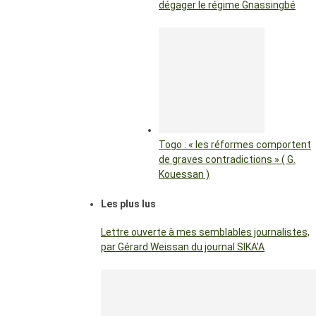
dégager le régime Gnassingbé
Togo : « les réformes comportent
de graves contradictions » ( G.
Kouessan )
Les plus lus
Lettre ouverte à mes semblables journalistes,
par Gérard Weissan du journal SIKA’A