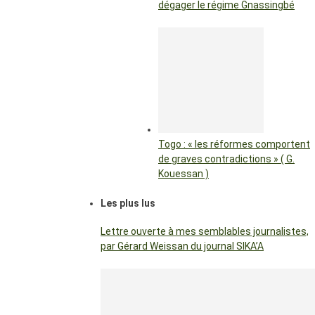
dégager le régime Gnassingbé
Togo : « les réformes comportent
de graves contradictions » ( G.
Kouessan )
Les plus lus
Lettre ouverte à mes semblables journalistes,
par Gérard Weissan du journal SIKA’A