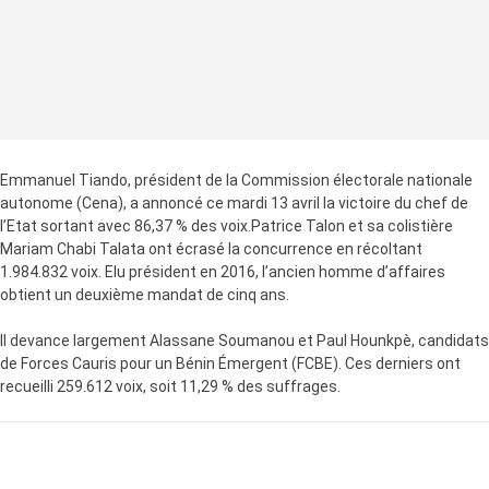
Emmanuel Tiando, président de la Commission électorale nationale
autonome (Cena), a annoncé ce mardi 13 avril la victoire du chef de
l’Etat sortant avec 86,37 % des voix.Patrice Talon et sa colistière
Mariam Chabi Talata ont écrasé la concurrence en récoltant
1.984.832 voix. Elu président en 2016, l’ancien homme d’affaires
obtient un deuxième mandat de cinq ans.
Il devance largement Alassane Soumanou et Paul Hounkpè, candidats
de Forces Cauris pour un Bénin Émergent (FCBE). Ces derniers ont
recueilli 259.612 voix, soit 11,29 % des suffrages.
LA SUITE APRÈS LA PUBLICITÉ