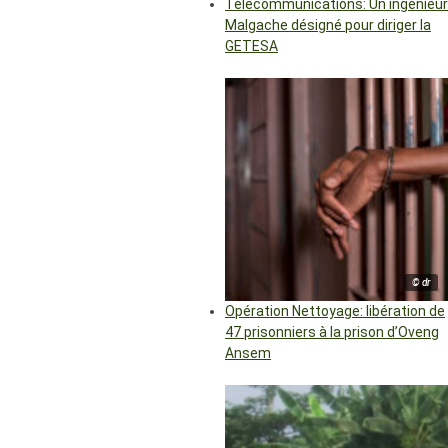
Télécommunications: Un ingénieur
Malgache désigné pour diriger la
GETESA
© dr
Opération Nettoyage: libération de
47 prisonniers à la prison d’Oveng
Ansem