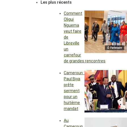
Les plus récents
Comment
Oligui
Nguema
veut faire
de
Libreville
© Partenaire
un
carrefour
de grandes rencontres
Cameroun :
Paul Biya
prête
serment
pour un
huitième
mandat
Au
Cameroun