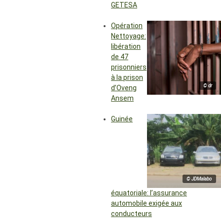
GETESA
Opération
Nettoyage:
libération
de 47
prisonniers
à la prison
© dr
d’Oveng
Ansem
Guinée
© JDMalabo
équatoriale: l’assurance
automobile exigée aux
conducteurs