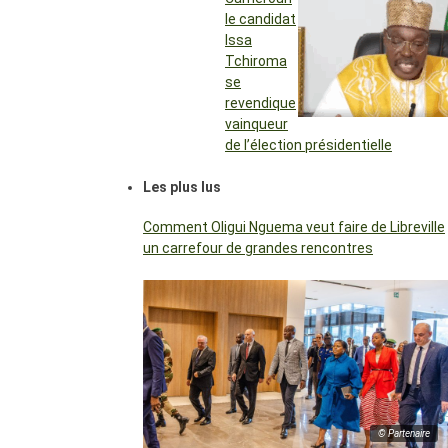
le candidat
Issa
Tchiroma
se
revendique
vainqueur
de l’élection présidentielle
Les plus lus
Comment Oligui Nguema veut faire de Libreville
un carrefour de grandes rencontres
© Partenaire