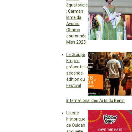
équatoriale
: Carmen
Ismelda
Avomo
Obama
couronnée
Miss 2025
Le Groupe
Empire
présente la
seconde
édition du
Festival
International des Arts du Bénin
La cité
historique
de Ouidah
accueille