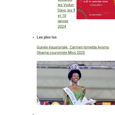
les Vodun
Days, les 9
et 10
janvier
2024
Les plus lus
Guinée équatoriale : Carmen Ismelda Avomo
Obama couronnée Miss 2025