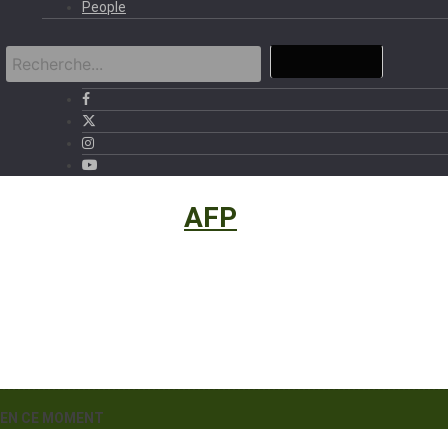
People
International
›
AFP
EN CE MOMENT