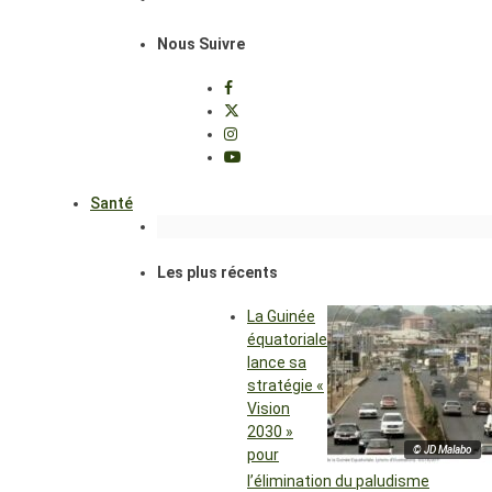
Nous Suivre
Santé
Les plus récents
La Guinée
équatoriale
lance sa
stratégie «
Vision
2030 »
© JD Malabo
pour
l’élimination du paludisme