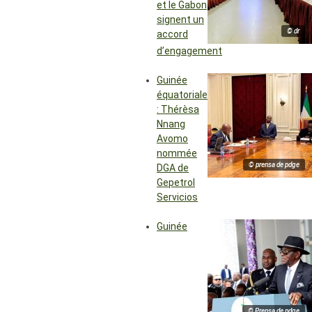
et le Gabon
signent un
© dr
accord
d’engagement
Guinée
équatoriale
: Thérèsa
Nnang
Avomo
nommée
© prensa de pdge
DGA de
Gepetrol
Servicios
Guinée
© Prensa de pdge