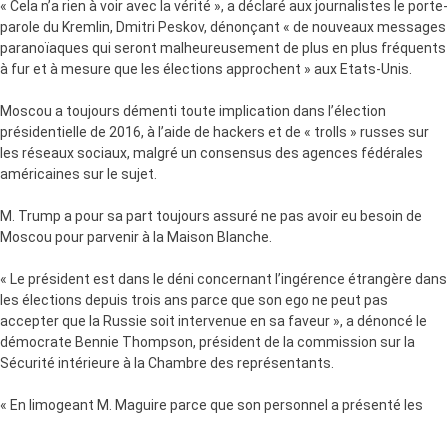
« Cela n’a rien à voir avec la vérité », a déclaré aux journalistes le porte-
parole du Kremlin, Dmitri Peskov, dénonçant « de nouveaux messages
paranoïaques qui seront malheureusement de plus en plus fréquents
à fur et à mesure que les élections approchent » aux Etats-Unis.
Moscou a toujours démenti toute implication dans l’élection
présidentielle de 2016, à l’aide de hackers et de « trolls » russes sur
les réseaux sociaux, malgré un consensus des agences fédérales
américaines sur le sujet.
M. Trump a pour sa part toujours assuré ne pas avoir eu besoin de
Moscou pour parvenir à la Maison Blanche.
« Le président est dans le déni concernant l’ingérence étrangère dans
les élections depuis trois ans parce que son ego ne peut pas
accepter que la Russie soit intervenue en sa faveur », a dénoncé le
démocrate Bennie Thompson, président de la commission sur la
Sécurité intérieure à la Chambre des représentants.
« En limogeant M. Maguire parce que son personnel a présenté les
conclusions franches des services de renseignement au Congrès sur
l’ingérence russe dans l’élection présidentielle de 2020, le président