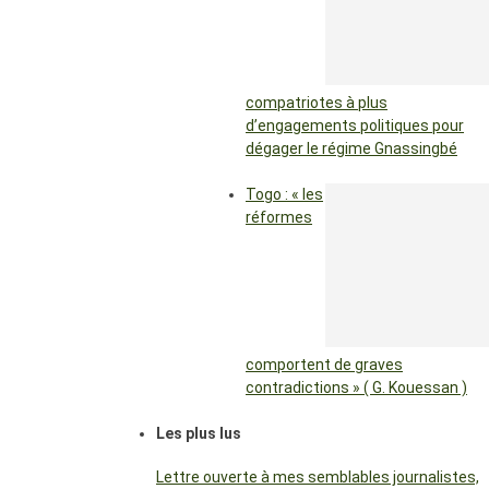
compatriotes à plus
d’engagements politiques pour
dégager le régime Gnassingbé
Togo : « les
réformes
comportent de graves
contradictions » ( G. Kouessan )
Les plus lus
Lettre ouverte à mes semblables journalistes,