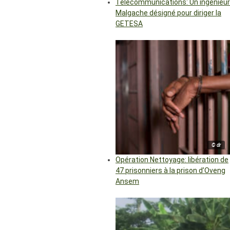
Télécommunications: Un ingénieur
Malgache désigné pour diriger la
GETESA
© dr
Opération Nettoyage: libération de
47 prisonniers à la prison d’Oveng
Ansem