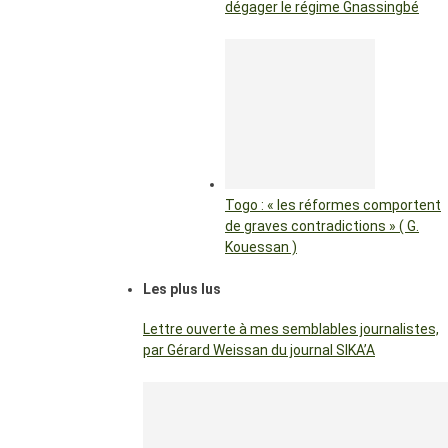
dégager le régime Gnassingbé
Togo : « les réformes comportent
de graves contradictions » ( G.
Kouessan )
Les plus lus
Lettre ouverte à mes semblables journalistes,
par Gérard Weissan du journal SIKA’A