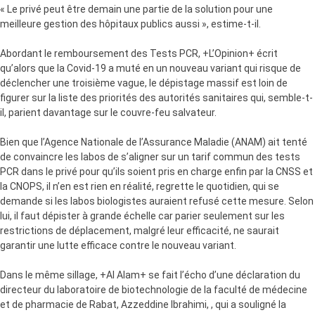
« Le privé peut être demain une partie de la solution pour une
meilleure gestion des hôpitaux publics aussi », estime-t-il.
Abordant le remboursement des Tests PCR, +L’Opinion+ écrit
qu’alors que la Covid-19 a muté en un nouveau variant qui risque de
déclencher une troisième vague, le dépistage massif est loin de
figurer sur la liste des priorités des autorités sanitaires qui, semble-t-
il, parient davantage sur le couvre-feu salvateur.
Bien que l’Agence Nationale de l’Assurance Maladie (ANAM) ait tenté
de convaincre les labos de s’aligner sur un tarif commun des tests
PCR dans le privé pour qu’ils soient pris en charge enfin par la CNSS et
la CNOPS, il n’en est rien en réalité, regrette le quotidien, qui se
demande si les labos biologistes auraient refusé cette mesure. Selon
lui, il faut dépister à grande échelle car parier seulement sur les
restrictions de déplacement, malgré leur efficacité, ne saurait
garantir une lutte efficace contre le nouveau variant.
Dans le même sillage, +Al Alam+ se fait l’écho d’une déclaration du
directeur du laboratoire de biotechnologie de la faculté de médecine
et de pharmacie de Rabat, Azzeddine Ibrahimi, , qui a souligné la