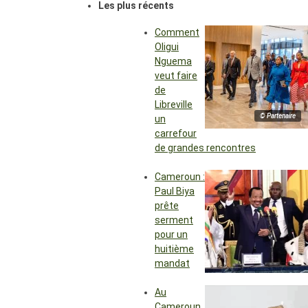
Les plus récents
Comment
Oligui
Nguema
veut faire
de
Libreville
© Partenaire
un
carrefour
de grandes rencontres
Cameroun :
Paul Biya
prête
serment
pour un
huitième
mandat
Au
Cameroun