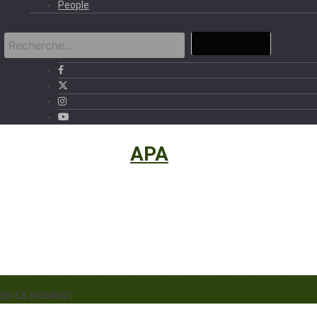
People
International
›
APA
EN CE MOMENT