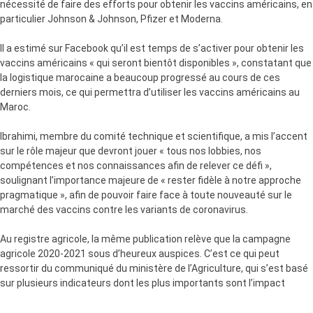
nécessité de faire des efforts pour obtenir les vaccins américains, en
particulier Johnson & Johnson, Pfizer et Moderna.
Il a estimé sur Facebook qu’il est temps de s’activer pour obtenir les
vaccins américains « qui seront bientôt disponibles », constatant que
la logistique marocaine a beaucoup progressé au cours de ces
derniers mois, ce qui permettra d’utiliser les vaccins américains au
Maroc.
Ibrahimi, membre du comité technique et scientifique, a mis l’accent
sur le rôle majeur que devront jouer « tous nos lobbies, nos
compétences et nos connaissances afin de relever ce défi »,
soulignant l’importance majeure de « rester fidèle à notre approche
pragmatique », afin de pouvoir faire face à toute nouveauté sur le
marché des vaccins contre les variants de coronavirus.
Au registre agricole, la même publication relève que la campagne
agricole 2020-2021 sous d’heureux auspices. C’est ce qui peut
ressortir du communiqué du ministère de l’Agriculture, qui s’est basé
sur plusieurs indicateurs dont les plus importants sont l’impact
positif des précipitations, l’accroissement des réserves de barrages
à vocation agricole et l’augmentation de la superficie cultivée.