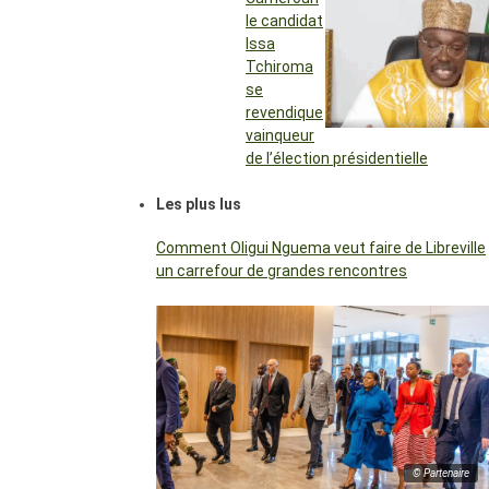
le candidat
Issa
Tchiroma
se
revendique
vainqueur
de l’élection présidentielle
Les plus lus
Comment Oligui Nguema veut faire de Libreville
un carrefour de grandes rencontres
© Partenaire