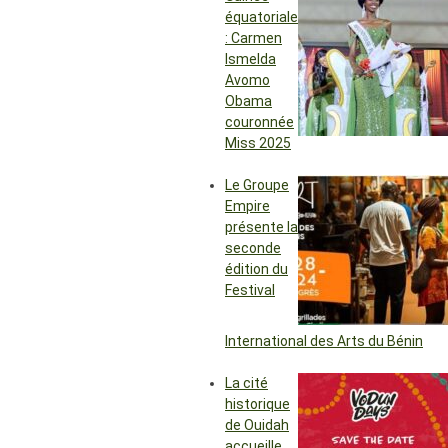
équatoriale
: Carmen
Ismelda
Avomo
Obama
couronnée
Miss 2025
Le Groupe
Empire
présente la
seconde
édition du
Festival
International des Arts du Bénin
La cité
historique
de Ouidah
accueille