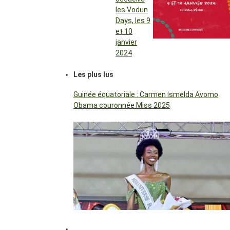
les Vodun
Days, les 9
et 10
janvier
2024
Les plus lus
Guinée équatoriale : Carmen Ismelda Avomo
Obama couronnée Miss 2025