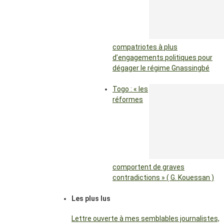
compatriotes à plus
d’engagements politiques pour
dégager le régime Gnassingbé
Togo : « les
réformes
comportent de graves
contradictions » ( G. Kouessan )
Les plus lus
Lettre ouverte à mes semblables journalistes,