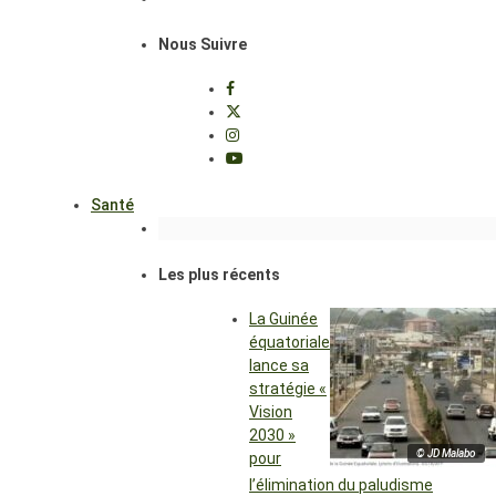
Nous Suivre
Santé
Les plus récents
La Guinée
équatoriale
lance sa
stratégie «
Vision
2030 »
© JD Malabo
pour
l’élimination du paludisme