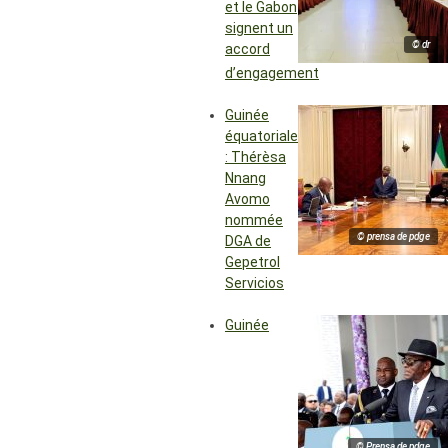
et le Gabon
signent un
© dr
accord
d’engagement
Guinée
équatoriale
: Thérèsa
Nnang
Avomo
nommée
© prensa de pdge
DGA de
Gepetrol
Servicios
Guinée
© Prensa de pdge