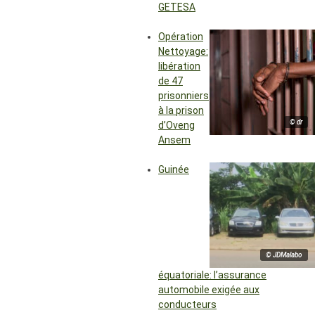
GETESA
Opération
Nettoyage:
libération
de 47
prisonniers
à la prison
© dr
d’Oveng
Ansem
Guinée
© JDMalabo
équatoriale: l’assurance
automobile exigée aux
conducteurs