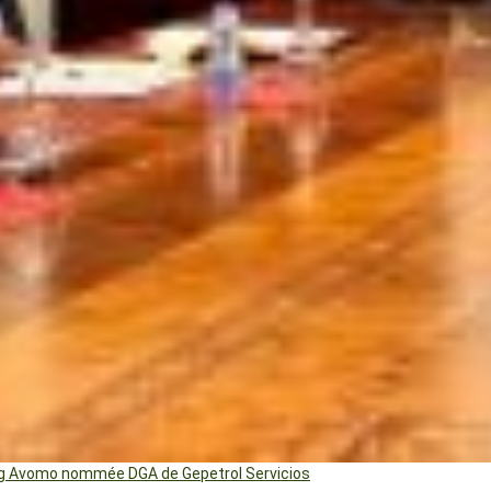
ng Avomo nommée DGA de Gepetrol Servicios