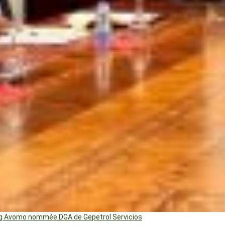
ng Avomo nommée DGA de Gepetrol Servicios