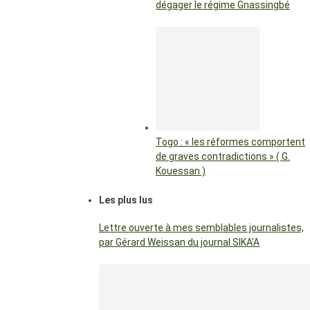
dégager le régime Gnassingbé
Togo : « les réformes comportent
de graves contradictions » ( G.
Kouessan )
Les plus lus
Lettre ouverte à mes semblables journalistes,
par Gérard Weissan du journal SIKA’A