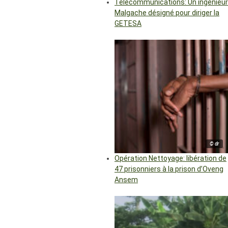
Télécommunications: Un ingénieur
Malgache désigné pour diriger la
GETESA
© dr
Opération Nettoyage: libération de
47 prisonniers à la prison d’Oveng
Ansem