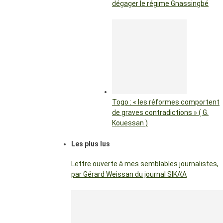
dégager le régime Gnassingbé
Togo : « les réformes comportent
de graves contradictions » ( G.
Kouessan )
Les plus lus
Lettre ouverte à mes semblables journalistes,
par Gérard Weissan du journal SIKA’A