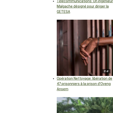
Télécommunications: Un ingénieur
Malgache désigné pour diriger la
GETESA
© dr
Opération Nettoyage: libération de
47 prisonniers à la prison d’Oveng
Ansem