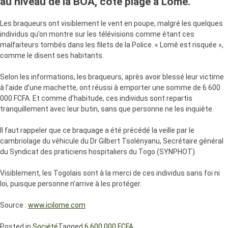
au niveau de la BOA, côté plage à Lomé.
Les braqueurs ont visiblement le vent en poupe, malgré les quelques
individus qu’on montre sur les télévisions comme étant ces
malfaiteurs tombés dans les filets de la Police. « Lomé est risquée »,
comme le disent ses habitants.
Selon les informations, les braqueurs, après avoir blessé leur victime
à l’aide d’une machette, ont réussi à emporter une somme de 6 600
000 FCFA. Et comme d’habitude, ces individus sont repartis
tranquillement avec leur butin, sans que personne ne les inquiète.
Il faut rappeler que ce braquage a été précédé la veille par le
cambriolage du véhicule du Dr Gilbert Tsolényanu, Secrétaire général
du Syndicat des praticiens hospitaliers du Togo (SYNPHOT).
Visiblement, les Togolais sont à la merci de ces individus sans foi ni
loi, puisque personne n’arrive à les protéger.
Source :
www.icilome.com
Posted in
Société
Tagged
6 600 000 FCFA.