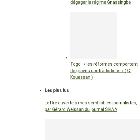
dégager le régime Gnassingbé
Togo : « les réformes comportent
de graves contradictions » ( G.
Kouessan )
Les plus lus
Lettre ouverte à mes semblables journalistes,
par Gérard Weissan du journal SIKA’A