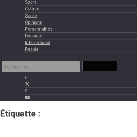
Sport
Culture
Santé
Opinions
Personnalités
Dossiers
International
People
Étiquette :
acquittement gbagbo
blé Goudé