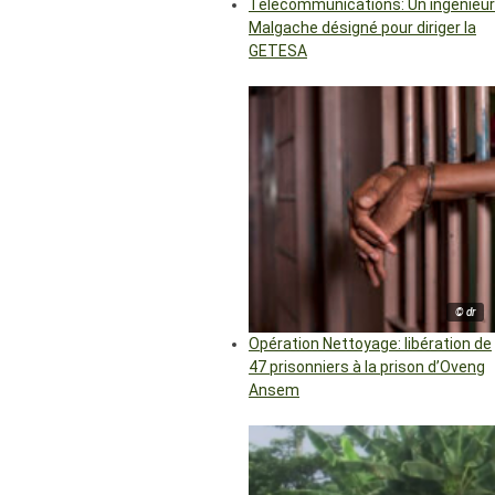
Télécommunications: Un ingénieur
Malgache désigné pour diriger la
GETESA
© dr
Opération Nettoyage: libération de
47 prisonniers à la prison d’Oveng
Ansem