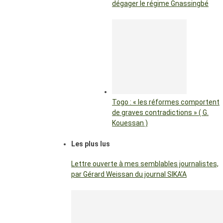
dégager le régime Gnassingbé
Togo : « les réformes comportent
de graves contradictions » ( G.
Kouessan )
Les plus lus
Lettre ouverte à mes semblables journalistes,
par Gérard Weissan du journal SIKA’A