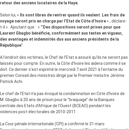
retour des anciens locataires de la Haye.
Selon lui, «
Ils sont libres de rentrer quand ils veulent. Les frais de
voyage seront pris en charge par l’Etat de Côte d’Ivoire
« , déclare-
t-il ». Ajoutant que : »
‘’Des dispositions seront prises pour que
Laurent Gbagbo bénéficie, conformément aux textes en vigueur,
des avantages et indemnités dus aux anciens présidents de la
République
’’.
A l’endroit des victimes, le Chef de l’Etat a assuré qu’ils ne seront pas
laissés pour compte. En outre, la Côte d’Ivoire les aidera comme il se
doit. Ce dernier s’est exprimé le mercredi 7 avril 2021 à l’entame du
premier Conseil des ministres dirigé par le Premier ministre Jérôme
Patrick Achi.
Le chef de l’Etat n’a pas évoqué la condamnation en Côte d’Ivoire de
M. Gbagbo à 20 ans de prison pour le ‘’braquage’’ de la Banques
centrale des Etats d’Afrique de l’Ouest (BCEAO) pendant les
violences post-électorales de 2010-2011.
La Cour pénale internationale (CPI) a confirmé le 31 mars