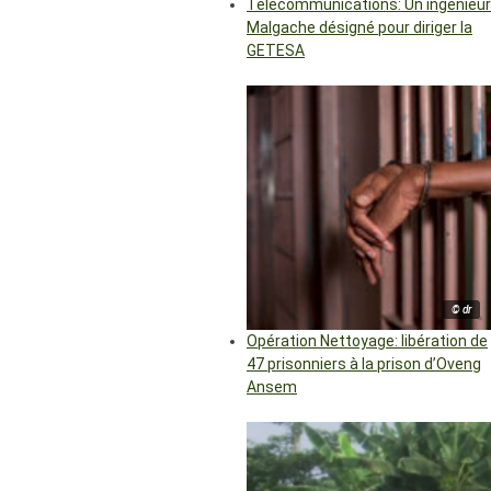
Télécommunications: Un ingénieur
Malgache désigné pour diriger la
GETESA
© dr
Opération Nettoyage: libération de
47 prisonniers à la prison d’Oveng
Ansem