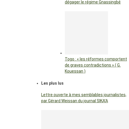
dégager le régime Gnassingbé
Togo : « les réformes comportent
de graves contradictions » ( G.
Kouessan )
Les plus lus
Lettre ouverte à mes semblables journalistes,
par Gérard Weissan du journal SIKA’A