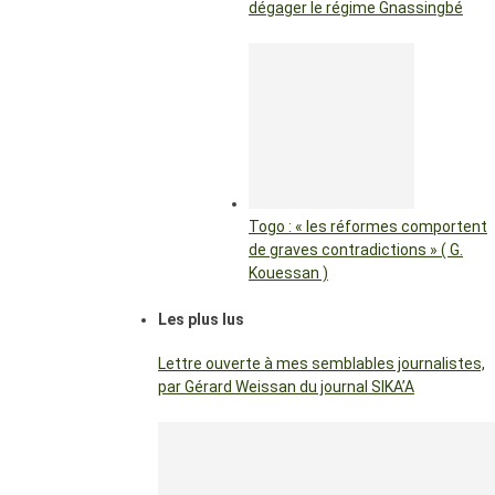
dégager le régime Gnassingbé
Togo : « les réformes comportent
de graves contradictions » ( G.
Kouessan )
Les plus lus
Lettre ouverte à mes semblables journalistes,
par Gérard Weissan du journal SIKA’A