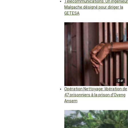
Télécommunications: Un ingénieur
Malgache désigné pour diriger la
GETESA
© dr
Opération Nettoyage: libération de
47 prisonniers à la prison d’Oveng
Ansem