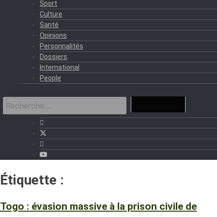
Sport
Culture
Santé
Opinions
Personnalités
Dossiers
International
People
Étiquette :
Prison civile de Vogan
Togo : évasion massive à la prison civile de