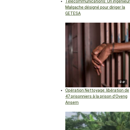
Télécommunications: Un ingénieur
Malgache désigné pour diriger la
GETESA
© dr
Opération Nettoyage: libération de
47 prisonniers à la prison d’Oveng
Ansem