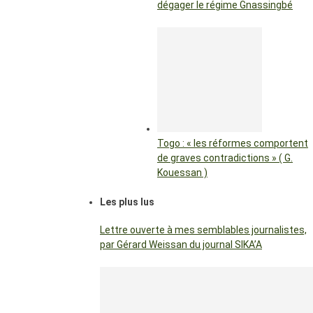
dégager le régime Gnassingbé
Togo : « les réformes comportent
de graves contradictions » ( G.
Kouessan )
Les plus lus
Lettre ouverte à mes semblables journalistes,
par Gérard Weissan du journal SIKA’A