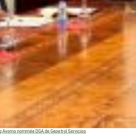
ng Avomo nommée DGA de Gepetrol Servicios