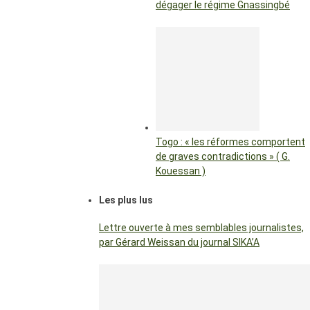
dégager le régime Gnassingbé
Togo : « les réformes comportent
de graves contradictions » ( G.
Kouessan )
Les plus lus
Lettre ouverte à mes semblables journalistes,
par Gérard Weissan du journal SIKA’A