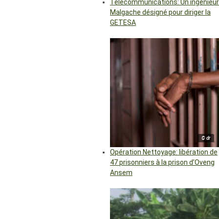
Télécommunications: Un ingénieur
Malgache désigné pour diriger la
GETESA
© dr
Opération Nettoyage: libération de
47 prisonniers à la prison d’Oveng
Ansem