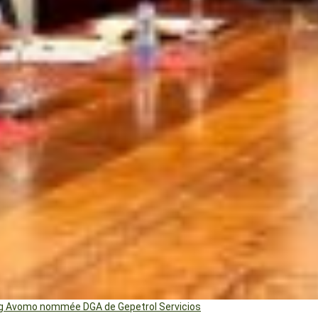
ng Avomo nommée DGA de Gepetrol Servicios