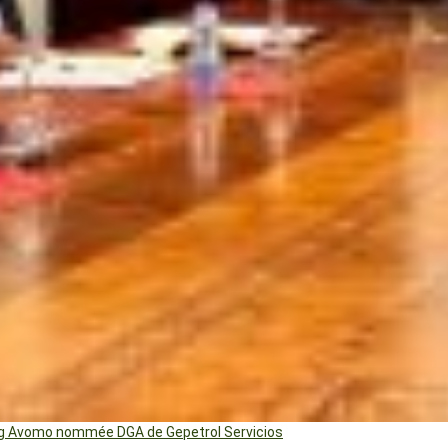
ng Avomo nommée DGA de Gepetrol Servicios