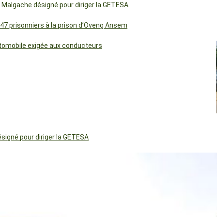
 Malgache désigné pour diriger la GETESA
 47 prisonniers à la prison d’Oveng Ansem
utomobile exigée aux conducteurs
igné pour diriger la GETESA