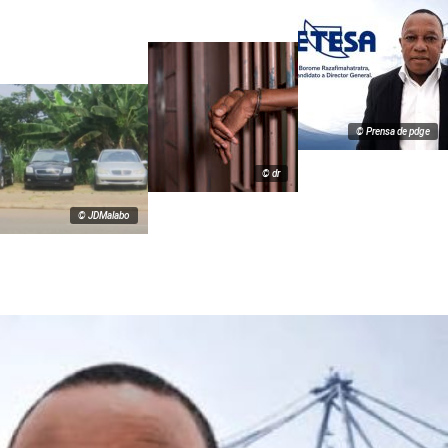
© Prensa de pdge
© dr
© JDMalabo