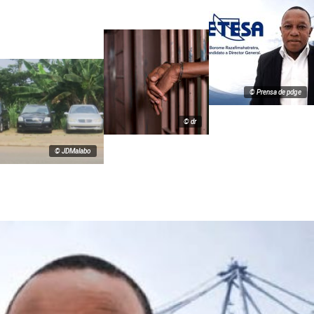
© Prensa de pdge
© dr
© JDMalabo