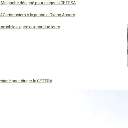
 Malgache désigné pour diriger la GETESA
 47 prisonniers à la prison d’Oveng Ansem
utomobile exigée aux conducteurs
igné pour diriger la GETESA