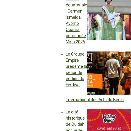
équatoriale
: Carmen
Ismelda
Avomo
Obama
couronnée
Miss 2025
Le Groupe
Empire
présente la
seconde
édition du
Festival
International des Arts du Bénin
La cité
historique
de Ouidah
accueille