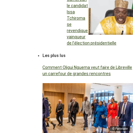
le candidat
Issa
Tchiroma
se
revendique
vainqueur
de l’élection présidentielle
Les plus lus
Comment Oligui Nguema veut faire de Libreville
un carrefour de grandes rencontres
© Partenaire