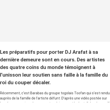
Les préparatifs pour porter DJ Arafat à sa
dernière demeure sont en cours. Des artistes
des quatre coins du monde témoignent à
l’unisson leur soutien sans faille à la famille du
roi du couper décaler.
Récemment, c’est Barabas du groupe togolais Toofan qui s’est rendu
auprès de la famille de l’artiste défunt. D’après une vidéo postée sur
les réseaux sociaux, le rappeur togolais escorté, s’est d’abord recueilli
auprès de la photo du Daishikan durant quelques minutes avant de