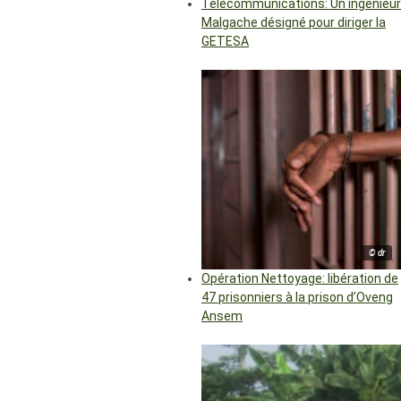
Télécommunications: Un ingénieur
Malgache désigné pour diriger la
GETESA
© dr
Opération Nettoyage: libération de
47 prisonniers à la prison d’Oveng
Ansem