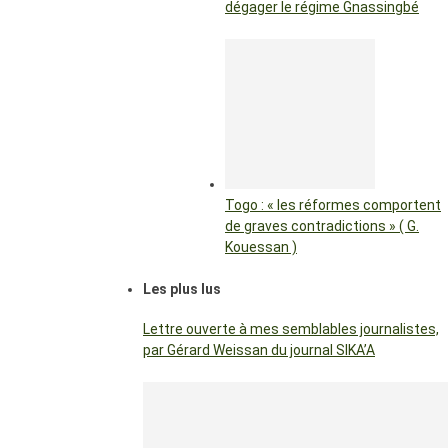
dégager le régime Gnassingbé
Togo : « les réformes comportent
de graves contradictions » ( G.
Kouessan )
Les plus lus
Lettre ouverte à mes semblables journalistes,
par Gérard Weissan du journal SIKA’A