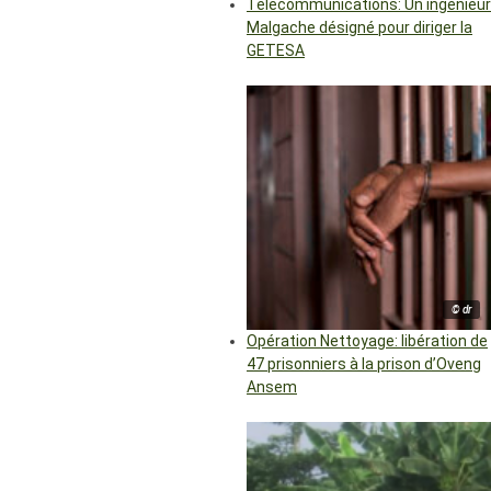
Télécommunications: Un ingénieur
Malgache désigné pour diriger la
GETESA
© dr
Opération Nettoyage: libération de
47 prisonniers à la prison d’Oveng
Ansem