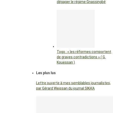
dégager le régime Gnassingbé
Togo : « les réformes comportent
de graves contradictions » ( G.
Kouessan )
Les plus lus
Lettre ouverte à mes semblables journalistes,
par Gérard Weissan du journal SIKA’A