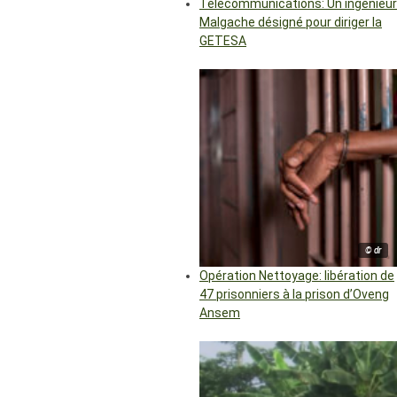
Télécommunications: Un ingénieur
Malgache désigné pour diriger la
GETESA
© dr
Opération Nettoyage: libération de
47 prisonniers à la prison d’Oveng
Ansem