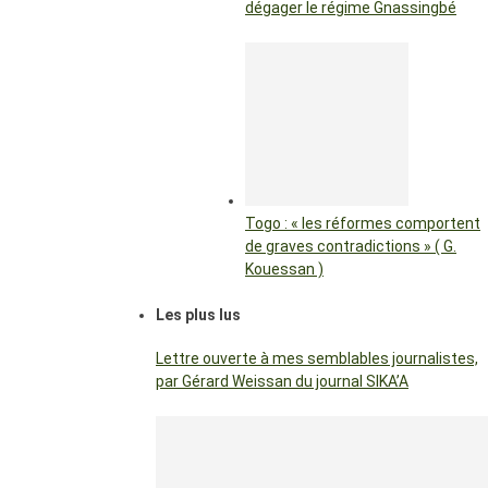
dégager le régime Gnassingbé
Togo : « les réformes comportent
de graves contradictions » ( G.
Kouessan )
Les plus lus
Lettre ouverte à mes semblables journalistes,
par Gérard Weissan du journal SIKA’A