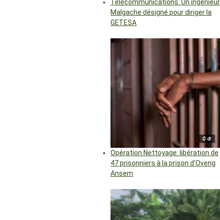
Télécommunications: Un ingénieur
Malgache désigné pour diriger la
GETESA
© dr
Opération Nettoyage: libération de
47 prisonniers à la prison d’Oveng
Ansem