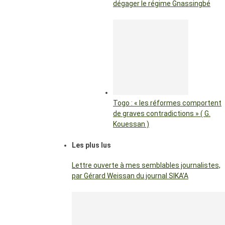
dégager le régime Gnassingbé
Togo : « les réformes comportent
de graves contradictions » ( G.
Kouessan )
Les plus lus
Lettre ouverte à mes semblables journalistes,
par Gérard Weissan du journal SIKA’A