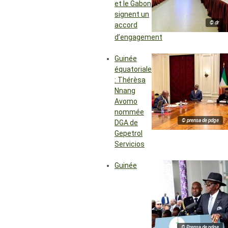
et le Gabon
signent un
© dr
accord
d’engagement
Guinée
équatoriale
: Thérèsa
Nnang
Avomo
nommée
© prensa de pdge
DGA de
Gepetrol
Servicios
Guinée
© Prensa de pdge