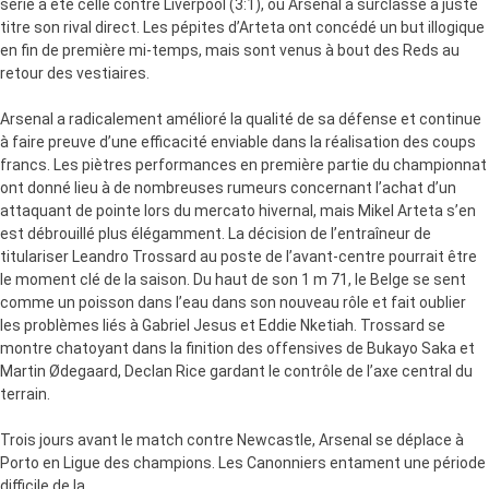
série a été celle contre Liverpool (3:1), où Arsenal a surclassé à juste
titre son
rival direct. Les pépites d’Arteta ont concédé un but illogique
en fin de
première mi-temps, mais sont venus à bout des
Reds
au
retour des vestiaires.
Arsenal a radicalement amélioré la qualité de sa défense et continue
à faire
preuve d’une efficacité enviable dans la réalisation des coups
francs. Les
piètres performances en première partie du championnat
ont donné lieu à de
nombreuses rumeurs concernant l’achat d’un
attaquant de pointe lors du
mercato hivernal, mais Mikel Arteta s’en
est débrouillé plus élégamment. La
décision de l’entraîneur de
titulariser Leandro Trossard au poste de
l’avant-centre pourrait être
le moment clé de la saison. Du haut de son 1 m 71,
le Belge se sent
comme un poisson dans l’eau dans son nouveau rôle et fait
oublier
les problèmes liés à Gabriel Jesus et Eddie Nketiah. Trossard se
montre chatoyant dans la finition des offensives de Bukayo Saka et
Martin
Ødegaard
, Declan Rice gardant le contrôle de l’axe central du
terrain.
Trois jours avant le match contre Newcastle, Arsenal se déplace à
Porto en
Ligue des champions. Les
Canonniers
entament une période
difficile de la