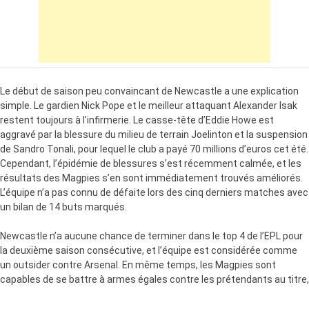
Le début de saison peu convaincant de Newcastle a une explication
simple.
Le gardien Nick Pope et le meilleur attaquant Alexander Isak
restent toujours
à l’infirmerie. Le casse-tête d’Eddie Howe est
aggravé par la blessure du
milieu de terrain Joelinton et la suspension
de Sandro Tonali, pour lequel le
club a payé 70 millions d’euros cet été.
Cependant, l’épidémie de blessures
s’est récemment calmée, et les
résultats des
Magpies
s’en sont
immédiatement trouvés améliorés.
L’équipe n’a pas connu de défaite lors des
cinq derniers matches avec
un bilan de 14 buts marqués.
Newcastle n’a aucune chance de terminer dans le top 4 de l’EPL pour
la
deuxième saison consécutive, et l’équipe est considérée comme
un outsider
contre Arsenal. En même temps, les
Magpies
sont
capables de se battre à
armes égales contre les prétendants au titre,
comme ils l’ont prouvé lors des
matchs contre Liverpool et
Manchester City. Note également les bonnes
statistiques d’Eddie