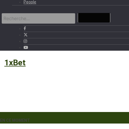
People
›
1xBet
EN CE MOMENT