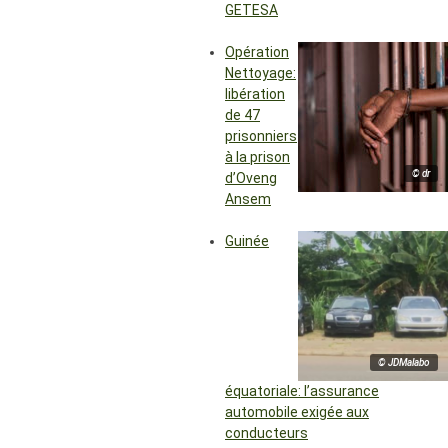
GETESA
Opération
Nettoyage:
libération
de 47
prisonniers
à la prison
© dr
d’Oveng
Ansem
Guinée
© JDMalabo
équatoriale: l’assurance
automobile exigée aux
conducteurs