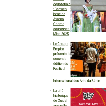
équatoriale
: Carmen
Ismelda
Avomo
Obama
couronnée
Miss 2025
Le Groupe
Empire
présente la
seconde
édition du
Festival
International des Arts du Bénin
La cité
historique
de Ouidah
accueille