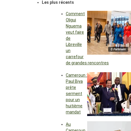
Les plus récents
Comment
Oligui
Nguema
veut faire
de
Libreville
© Partenaire
un
carrefour
de grandes rencontres
Cameroun :
Paul Biya
prête
serment
pour un
huitième
mandat
Au
Cameroun