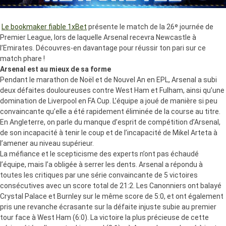
Le bookmaker fiable 1xBet
présente le match de la 26ᵉ journée de
Premier
League, lors de laquelle Arsenal recevra Newcastle à
l’Emirates.
Découvres-en davantage pour réussir ton pari sur ce
match phare !
Arsenal est au mieux de sa forme
Pendant le marathon de Noël et de Nouvel An en EPL, Arsenal a subi
deux
défaites douloureuses contre West Ham et Fulham, ainsi qu’une
domination
de Liverpool en FA Cup. L’équipe a joué de manière si peu
convaincante
qu’elle a été rapidement éliminée de la course au titre.
En Angleterre, on parle
du manque d’esprit de compétition d’Arsenal,
de son incapacité à tenir le coup
et de l’incapacité de Mikel Arteta à
l’amener au niveau supérieur.
La méfiance et le scepticisme des experts n’ont pas échaudé
l’équipe, mais l’a
obligée à serrer les dents. Arsenal a répondu à
toutes les critiques par une
série convaincante de 5 victoires
consécutives avec un score total de 21:2.
Les
Canonniers
ont balayé
Crystal Palace et Burnley sur le même score de
5:0, et ont également
pris une revanche écrasante sur la défaite injuste subie
au premier
tour face à West Ham (6:0). La victoire la plus précieuse de cette