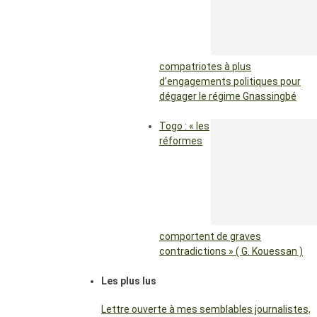
compatriotes à plus
d’engagements politiques pour
dégager le régime Gnassingbé
Togo : « les
réformes
comportent de graves
contradictions » ( G. Kouessan )
Les plus lus
Lettre ouverte à mes semblables journalistes,