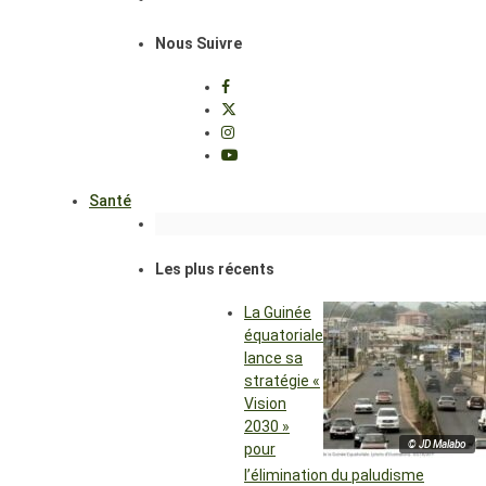
Nous Suivre
Santé
Les plus récents
La Guinée
équatoriale
lance sa
stratégie «
Vision
2030 »
© JD Malabo
pour
l’élimination du paludisme