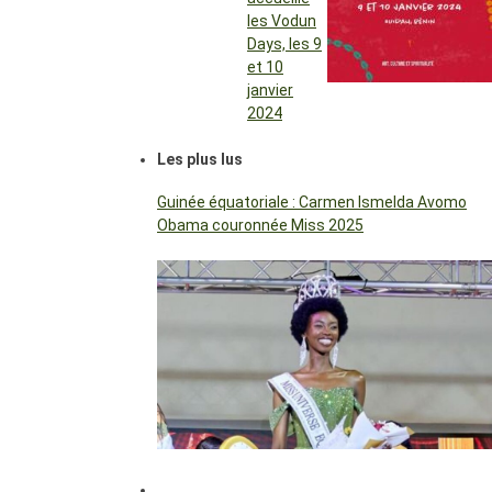
les Vodun
Days, les 9
et 10
janvier
2024
Les plus lus
Guinée équatoriale : Carmen Ismelda Avomo
Obama couronnée Miss 2025