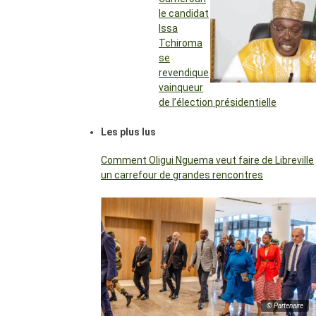
le candidat
Issa
Tchiroma
se
revendique
vainqueur
de l’élection présidentielle
Les plus lus
Comment Oligui Nguema veut faire de Libreville
un carrefour de grandes rencontres
© Partenaire