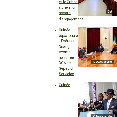
et le Gabon
signent un
© dr
accord
d’engagement
Guinée
équatoriale
: Thérèsa
Nnang
Avomo
nommée
© prensa de pdge
DGA de
Gepetrol
Servicios
Guinée
© Prensa de pdge