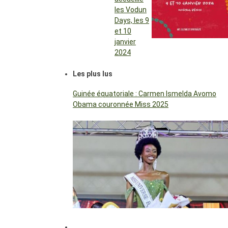
les Vodun
Days, les 9
et 10
janvier
2024
Les plus lus
Guinée équatoriale : Carmen Ismelda Avomo
Obama couronnée Miss 2025