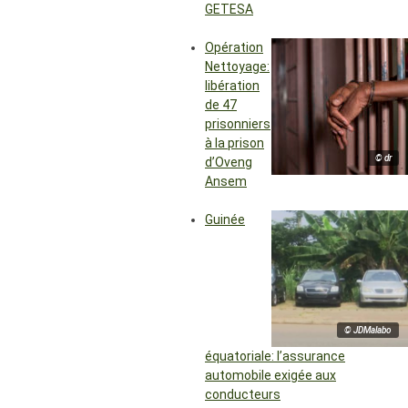
GETESA
Opération
Nettoyage:
libération
de 47
prisonniers
à la prison
© dr
d’Oveng
Ansem
Guinée
© JDMalabo
équatoriale: l’assurance
automobile exigée aux
conducteurs