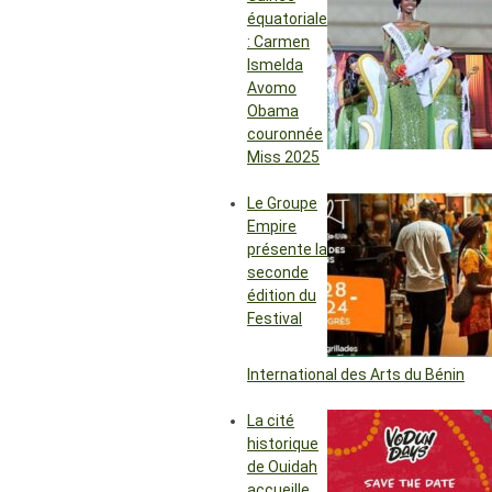
équatoriale
: Carmen
Ismelda
Avomo
Obama
couronnée
Miss 2025
Le Groupe
Empire
présente la
seconde
édition du
Festival
International des Arts du Bénin
La cité
historique
de Ouidah
accueille