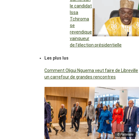
le candidat
Issa
Tchiroma
se
revendique
vainqueur
de l’élection présidentielle
Les plus lus
Comment Oligui Nguema veut faire de Libreville
un carrefour de grandes rencontres
© Partenaire