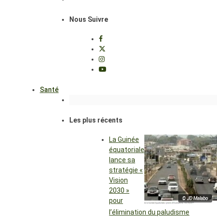
Nous Suivre
Santé
Les plus récents
La Guinée
équatoriale
lance sa
stratégie «
Vision
2030 »
© JD Malabo
pour
l’élimination du paludisme