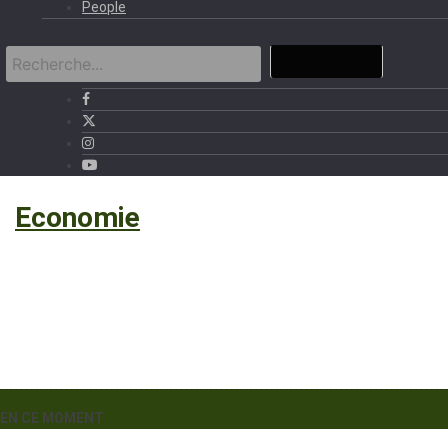
People
›
Economie
EN CE MOMENT