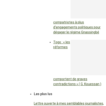
compatriotes à plus
d’engagements politiques pour
dégager le régime Gnassingbé
Togo : « les
réformes
comportent de graves
contradictions » ( G. Kouessan )
Les plus lus
Lettre ouverte à mes semblables journalistes,