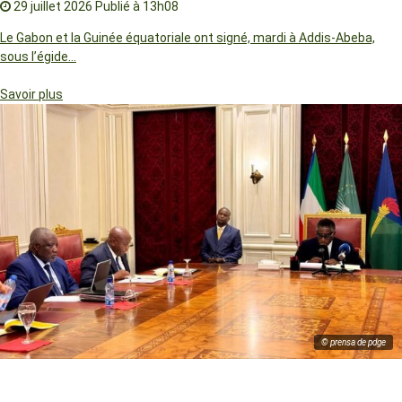
29 juillet 2026
Publié à 13h08
Le Gabon et la Guinée équatoriale ont signé, mardi à Addis-Abeba,
sous l’égide…
Savoir plus
© prensa de pdge
Guinée équatoriale : Thérèsa Nnang Avomo nommée DGA de