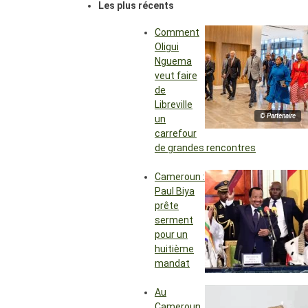
Les plus récents
Comment
Oligui
Nguema
veut faire
de
Libreville
© Partenaire
un
carrefour
de grandes rencontres
Cameroun :
Paul Biya
prête
serment
pour un
huitième
mandat
Au
Cameroun