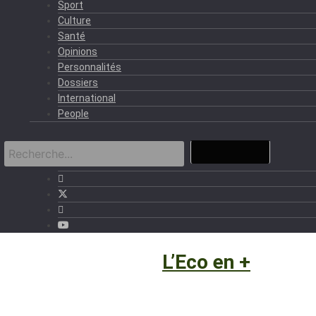
Sport
Culture
Santé
Opinions
Personnalités
Dossiers
International
People
Eco et Business
›
L’Eco en +