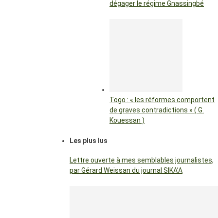
dégager le régime Gnassingbé
Togo : « les réformes comportent
de graves contradictions » ( G.
Kouessan )
Les plus lus
Lettre ouverte à mes semblables journalistes,
par Gérard Weissan du journal SIKA’A