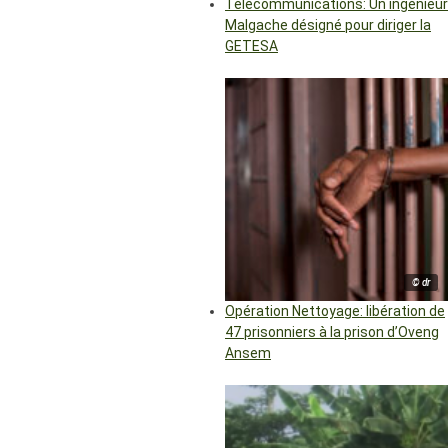
Télécommunications: Un ingénieur
Malgache désigné pour diriger la
GETESA
© dr
Opération Nettoyage: libération de
47 prisonniers à la prison d’Oveng
Ansem